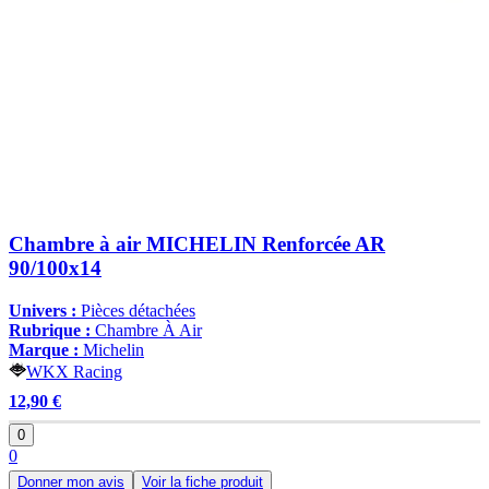
Chambre à air MICHELIN Renforcée AR
90/100x14
Univers :
Pièces détachées
Rubrique :
Chambre À Air
Marque :
Michelin
WKX Racing
12,90 €
0
0
Donner mon avis
Voir la fiche produit