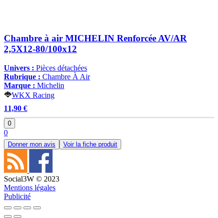
Chambre à air MICHELIN Renforcée AV/AR
2,5X12-80/100x12
Univers :
Pièces détachées
Rubrique :
Chambre À Air
Marque :
Michelin
WKX Racing
11,90 €
0
0
Donner mon avis
Voir la fiche produit
Social3W © 2023
Mentions légales
Publicité