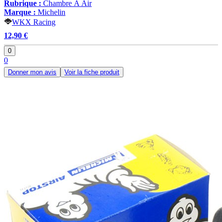
Rubrique :
Chambre À Air
Marque :
Michelin
WKX Racing
12,90 €
0
0
Donner mon avis
Voir la fiche produit