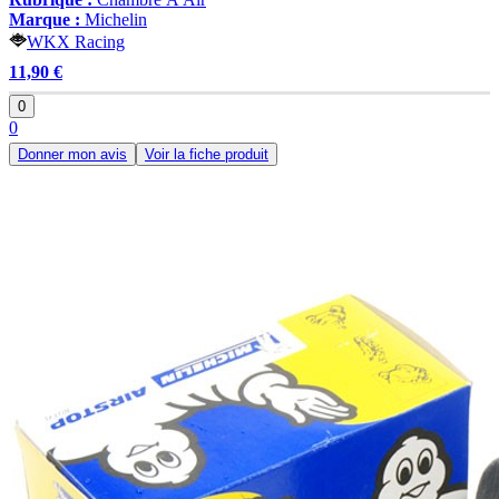
Marque :
Michelin
WKX Racing
11,90 €
0
0
Donner mon avis
Voir la fiche produit