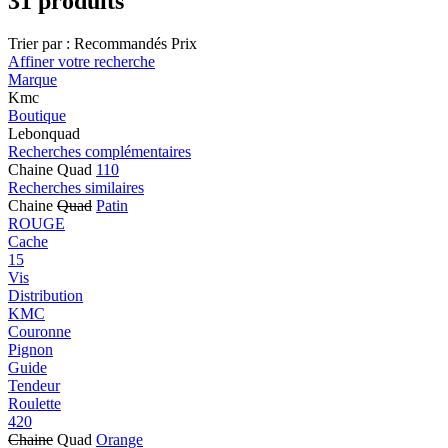
31 produits
Trier par :
Recommandés
Prix
Affiner votre recherche
Marque
Kmc
Boutique
Lebonquad
Recherches complémentaires
Chaine Quad
110
Recherches similaires
Chaine
Quad
Patin
ROUGE
Cache
15
Vis
Distribution
KMC
Couronne
Pignon
Guide
Tendeur
Roulette
420
Chaine
Quad
Orange