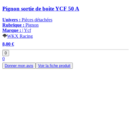
Pignon sortie de boite YCF 50 A
Univers :
Pièces détachées
Rubrique :
Pignon
Marque :
| Ycf
WKX Racing
8,00 €
0
0
Donner mon avis
Voir la fiche produit