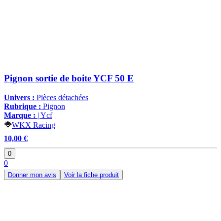
Pignon sortie de boite YCF 50 E
Univers :
Pièces détachées
Rubrique :
Pignon
Marque :
| Ycf
WKX Racing
10,00 €
0
0
Donner mon avis
Voir la fiche produit