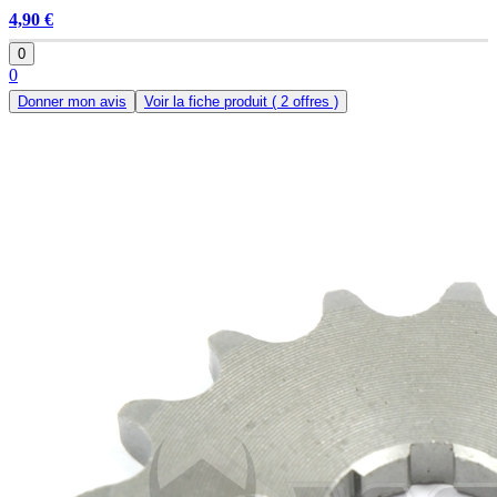
4,90 €
0
0
Donner mon avis
Voir la fiche produit
( 2 offres )