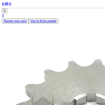
4,90 €
0
0
Donner mon avis
Voir la fiche produit