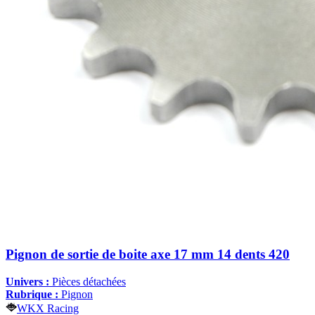
Pignon de sortie de boite axe 17 mm 14 dents 420
Univers :
Pièces détachées
Rubrique :
Pignon
WKX Racing