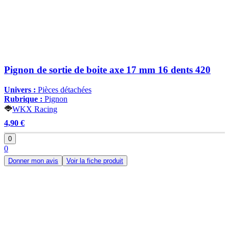
Pignon de sortie de boite axe 17 mm 16 dents 420
Univers :
Pièces détachées
Rubrique :
Pignon
WKX Racing
4,90 €
0
0
Donner mon avis
Voir la fiche produit