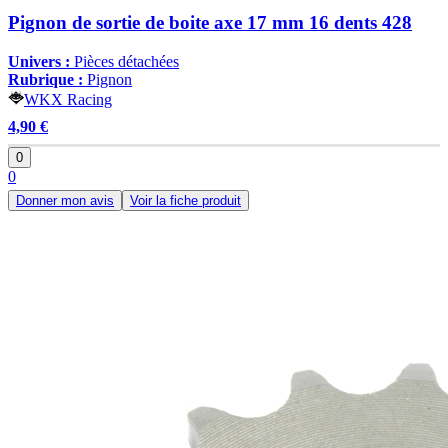
Pignon de sortie de boite axe 17 mm 16 dents 428
Univers :
Pièces détachées
Rubrique :
Pignon
WKX Racing
4,90 €
0
0
Donner mon avis
Voir la fiche produit