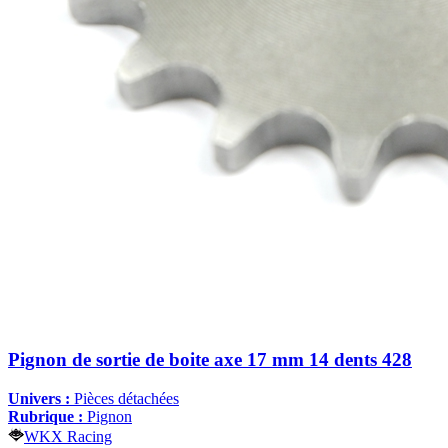
Pignon de sortie de boite axe 17 mm 14 dents 428
Univers :
Pièces détachées
Rubrique :
Pignon
WKX Racing