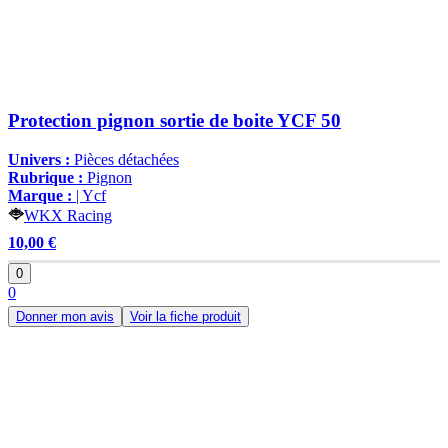
Protection pignon sortie de boite YCF 50
Univers :
Pièces détachées
Rubrique :
Pignon
Marque :
| Ycf
WKX Racing
10,00 €
0
0
Donner mon avis
Voir la fiche produit