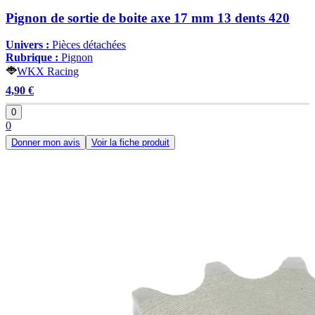
Pignon de sortie de boite axe 17 mm 13 dents 420
Univers :
Pièces détachées
Rubrique :
Pignon
WKX Racing
4,90 €
0
0
Donner mon avis
Voir la fiche produit