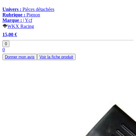
Univers :
Pièces détachées
Rubrique :
Pignon
Marque :
| Ycf
WKX Racing
15,00 €
0
0
Donner mon avis
Voir la fiche produit