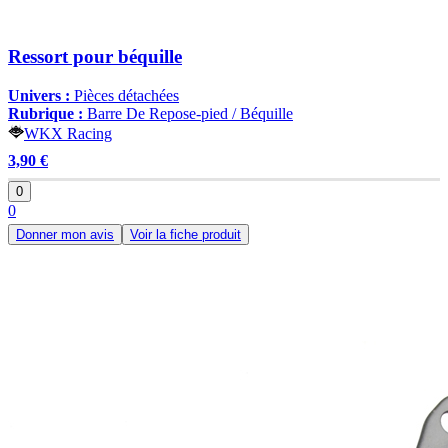
Ressort pour béquille
Univers :
Pièces détachées
Rubrique :
Barre De Repose-pied / Béquille
WKX Racing
3,90 €
0
0
Donner mon avis
Voir la fiche produit