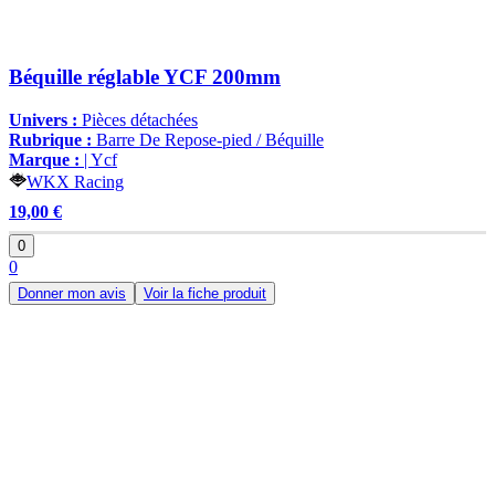
Béquille réglable YCF 200mm
Univers :
Pièces détachées
Rubrique :
Barre De Repose-pied / Béquille
Marque :
| Ycf
WKX Racing
19,00 €
0
0
Donner mon avis
Voir la fiche produit