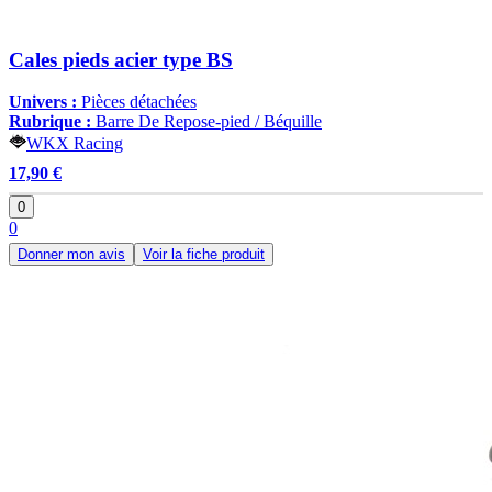
Cales pieds acier type BS
Univers :
Pièces détachées
Rubrique :
Barre De Repose-pied / Béquille
WKX Racing
17,90 €
0
0
Donner mon avis
Voir la fiche produit