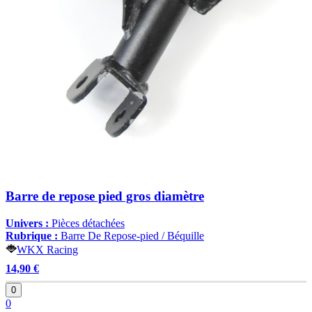
Barre de repose pied gros diamètre
Univers :
Pièces détachées
Rubrique :
Barre De Repose-pied / Béquille
WKX Racing
14,90 €
0
0