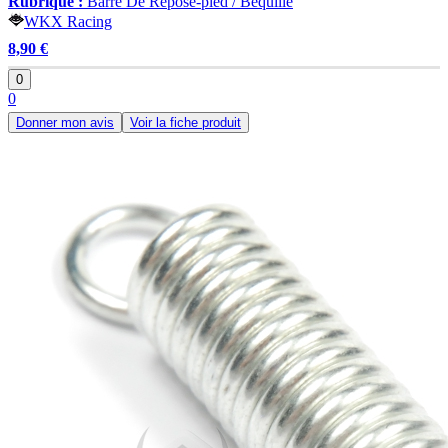
Rubrique :
Barre De Repose-pied / Béquille
WKX Racing
8,90 €
0
0
Donner mon avis
Voir la fiche produit