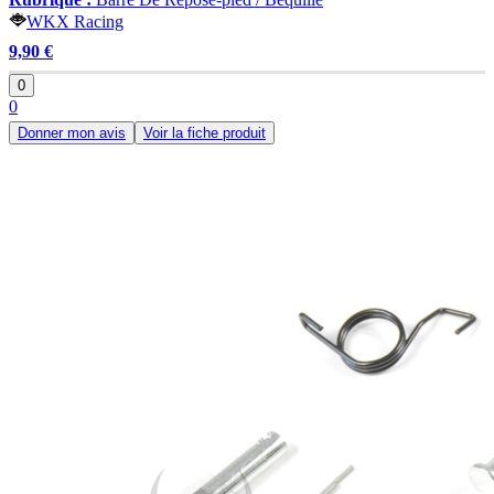
WKX Racing
9,90 €
0
0
Donner mon avis
Voir la fiche produit