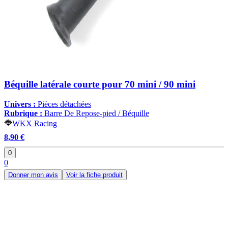
Béquille latérale courte pour 70 mini / 90 mini
Univers :
Pièces détachées
Rubrique :
Barre De Repose-pied / Béquille
WKX Racing
8,90 €
0
0
Donner mon avis
Voir la fiche produit