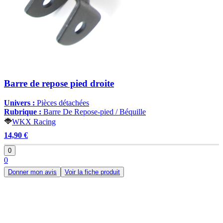
Barre de repose pied droite
Univers :
Pièces détachées
Rubrique :
Barre De Repose-pied / Béquille
WKX Racing
14,90 €
0
0
Donner mon avis
Voir la fiche produit