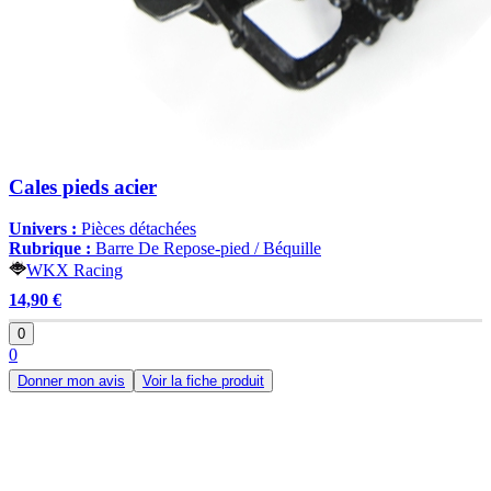
Cales pieds acier
Univers :
Pièces détachées
Rubrique :
Barre De Repose-pied / Béquille
WKX Racing
14,90 €
0
0
Donner mon avis
Voir la fiche produit