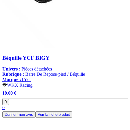
Béquille YCF BIGY
Univers :
Pièces détachées
Rubrique :
Barre De Repose-pied / Béquille
Marque :
| Ycf
WKX Racing
19,00 €
0
0
Donner mon avis
Voir la fiche produit