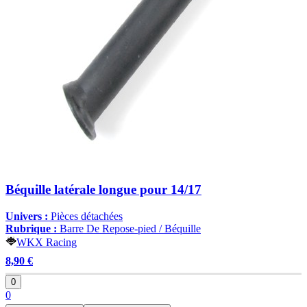
Béquille latérale longue pour 14/17
Univers :
Pièces détachées
Rubrique :
Barre De Repose-pied / Béquille
WKX Racing
8,90 €
0
0