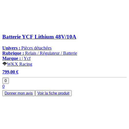
Batterie YCF Lithium 48V/10A
Univers :
Pièces détachées
Rubrique :
Relais / Régulateur / Batterie
Marque :
| Ycf
WKX Racing
799,00 €
0
0
Donner mon avis
Voir la fiche produit