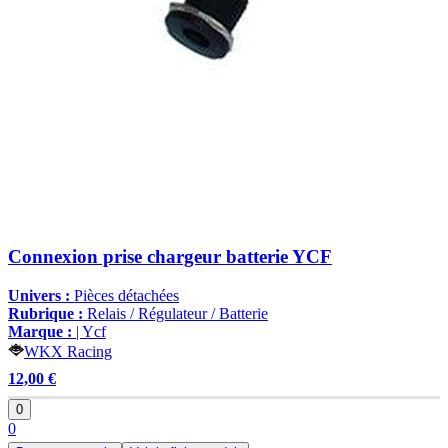
Connexion prise chargeur batterie YCF
Univers :
Pièces détachées
Rubrique :
Relais / Régulateur / Batterie
Marque :
| Ycf
WKX Racing
12,00 €
0
0