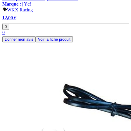
Marque :
| Ycf
WKX Racing
12,00 €
0
0
Donner mon avis
Voir la fiche produit