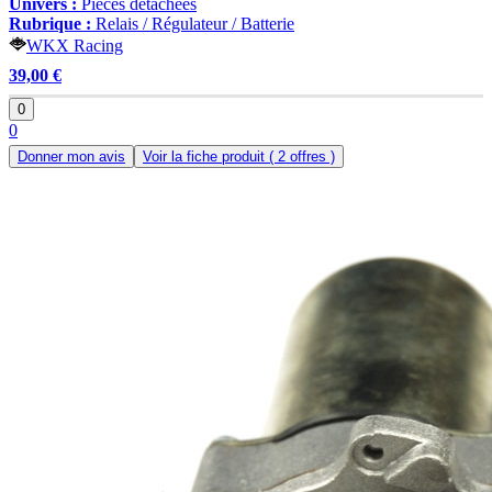
Univers :
Pièces détachées
Rubrique :
Relais / Régulateur / Batterie
WKX Racing
39,00 €
0
0
Donner mon avis
Voir la fiche produit
( 2 offres )