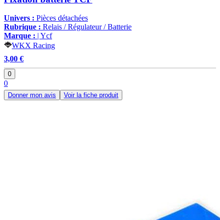
Univers :
Pièces détachées
Rubrique :
Relais / Régulateur / Batterie
Marque :
| Ycf
WKX Racing
3,00 €
0
0
Donner mon avis
Voir la fiche produit