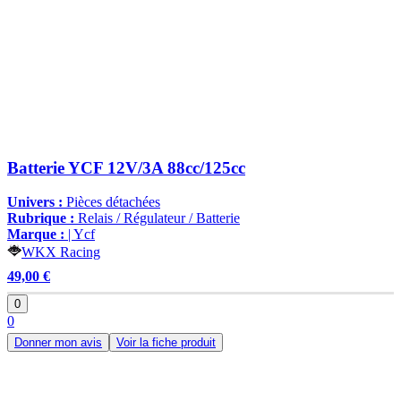
Batterie YCF 12V/3A 88cc/125cc
Univers :
Pièces détachées
Rubrique :
Relais / Régulateur / Batterie
Marque :
| Ycf
WKX Racing
49,00 €
0
0
Donner mon avis
Voir la fiche produit