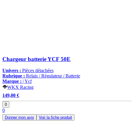
Chargeur batterie YCF 50E
Univers :
Pièces détachées
Rubrique :
Relais / Régulateur / Batterie
Marque :
| Ycf
WKX Racing
149,00 €
0
0
Donner mon avis
Voir la fiche produit