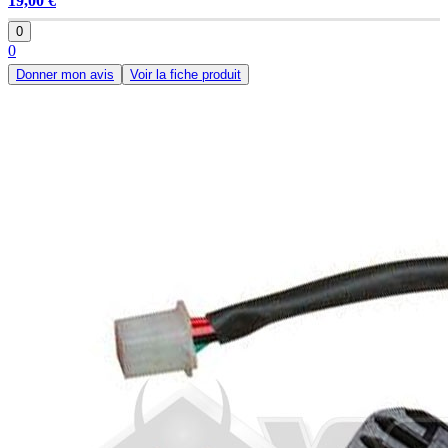
19,00 €
0
0
Donner mon avis
Voir la fiche produit