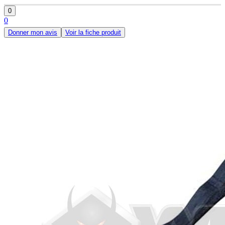
0
0
Donner mon avis
Voir la fiche produit