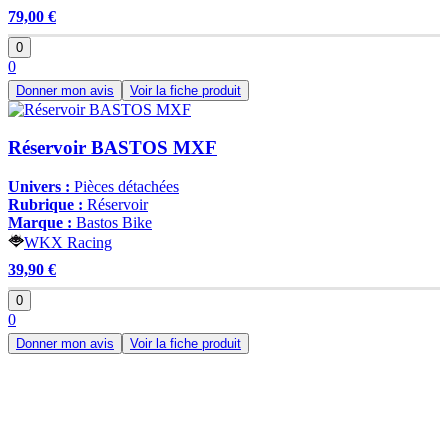
79,00 €
0
0
Donner mon avis
Voir la fiche produit
Réservoir BASTOS MXF
Univers :
Pièces détachées
Rubrique :
Réservoir
Marque :
Bastos Bike
WKX Racing
39,90 €
0
0
Donner mon avis
Voir la fiche produit