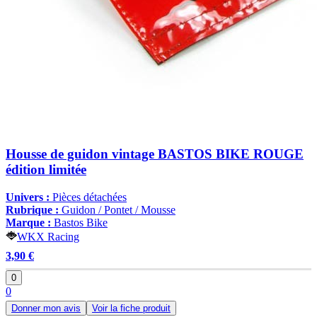
Housse de guidon vintage BASTOS BIKE ROUGE
édition limitée
Univers :
Pièces détachées
Rubrique :
Guidon / Pontet / Mousse
Marque :
Bastos Bike
WKX Racing
3,90 €
0
0
Donner mon avis
Voir la fiche produit