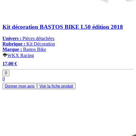
Kit décoration BASTOS BIKE L50 édition 2018
Univers :
Pièces détachées
Rubrique :
Kit Décoration
Marque :
Bastos Bike
WKX Racing
17,00 €
0
0
Donner mon avis
Voir la fiche produit