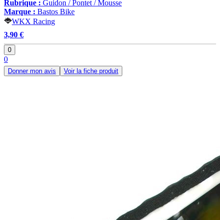
Rubrique :
Guidon / Pontet / Mousse
Marque :
Bastos Bike
WKX Racing
3,90 €
0
0
Donner mon avis
Voir la fiche produit