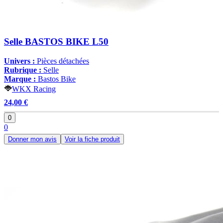
Selle BASTOS BIKE L50
Univers :
Pièces détachées
Rubrique :
Selle
Marque :
Bastos Bike
WKX Racing
24,00 €
0
0
Donner mon avis
Voir la fiche produit