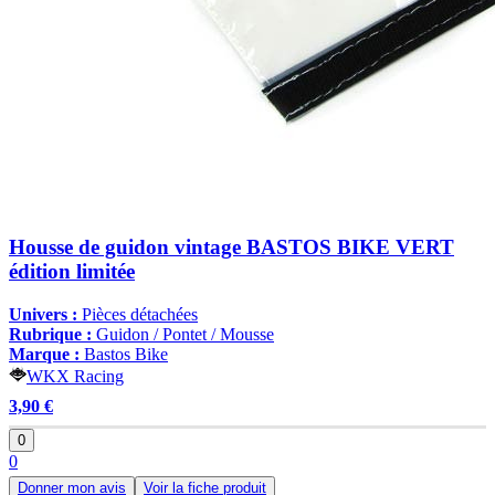
Housse de guidon vintage BASTOS BIKE VERT
édition limitée
Univers :
Pièces détachées
Rubrique :
Guidon / Pontet / Mousse
Marque :
Bastos Bike
WKX Racing
3,90 €
0
0
Donner mon avis
Voir la fiche produit