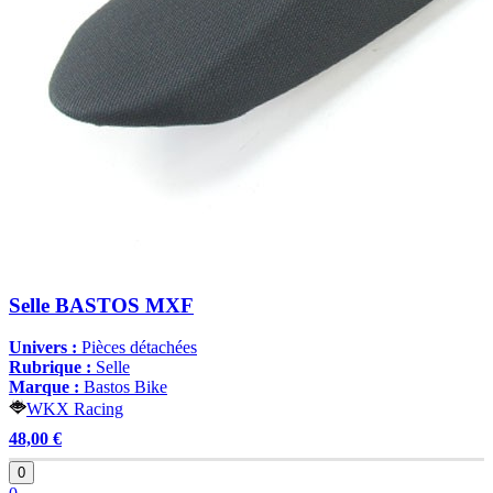
Selle BASTOS MXF
Univers :
Pièces détachées
Rubrique :
Selle
Marque :
Bastos Bike
WKX Racing
48,00 €
0