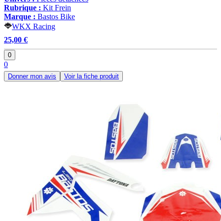
Rubrique :
Kit Frein
Marque :
Bastos Bike
WKX Racing
25,00 €
0
0
Donner mon avis
Voir la fiche produit