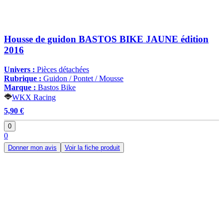
Housse de guidon BASTOS BIKE JAUNE édition
2016
Univers :
Pièces détachées
Rubrique :
Guidon / Pontet / Mousse
Marque :
Bastos Bike
WKX Racing
5,90 €
0
0
Donner mon avis
Voir la fiche produit