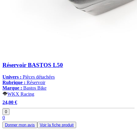
Réservoir BASTOS L50
Univers :
Pièces détachées
Rubrique :
Réservoir
Marque :
Bastos Bike
WKX Racing
24,00 €
0
0
Donner mon avis
Voir la fiche produit