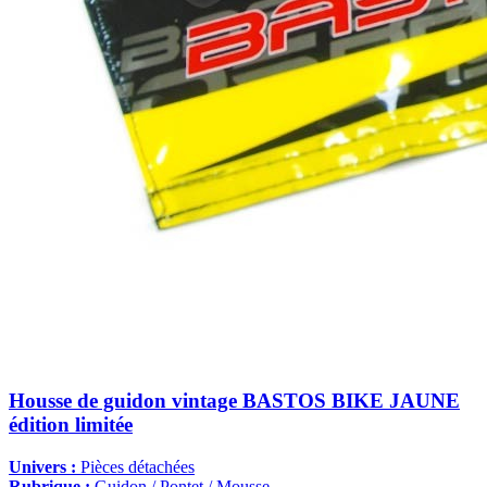
Housse de guidon vintage BASTOS BIKE JAUNE
édition limitée
Univers :
Pièces détachées
Rubrique :
Guidon / Pontet / Mousse