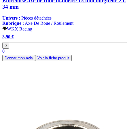
Entretoise axe de roue diamètre 15 mm longueur 25-
34 mm
Univers :
Pièces détachées
Rubrique :
Axe De Roue / Roulement
WKX Racing
3,90 €
0
0
Donner mon avis
Voir la fiche produit