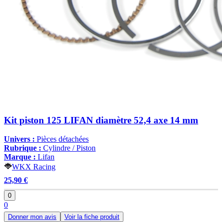
Kit piston 125 LIFAN diamètre 52,4 axe 14 mm
Univers :
Pièces détachées
Rubrique :
Cylindre / Piston
Marque :
Lifan
WKX Racing
25,90 €
0
0
Donner mon avis
Voir la fiche produit