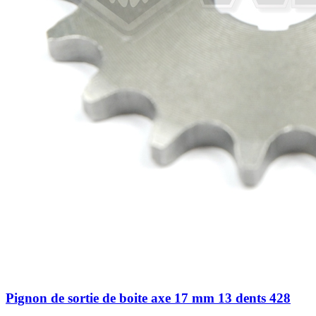
Pignon de sortie de boite axe 17 mm 13 dents 428