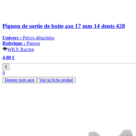
Pignon de sortie de boite axe 17 mm 14 dents 428
Univers :
Pièces détachées
Rubrique :
Pignon
WKX Racing
4,90 €
0
0
Donner mon avis
Voir la fiche produit