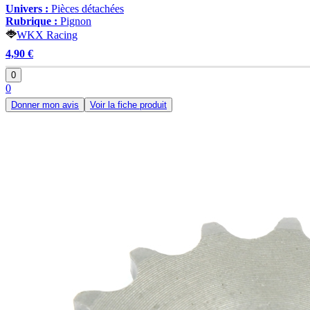
Univers :
Pièces détachées
Rubrique :
Pignon
WKX Racing
4,90 €
0
0
Donner mon avis
Voir la fiche produit