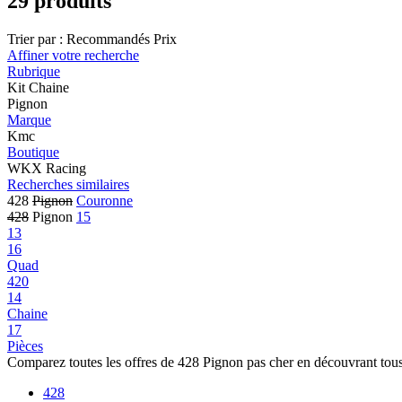
29 produits
Trier par :
Recommandés
Prix
Affiner votre recherche
Rubrique
Kit Chaine
Pignon
Marque
Kmc
Boutique
WKX Racing
Recherches similaires
428
Pignon
Couronne
428
Pignon
15
13
16
Quad
420
14
Chaine
17
Pièces
Comparez toutes les offres de 428 Pignon pas cher en découvrant tous
428