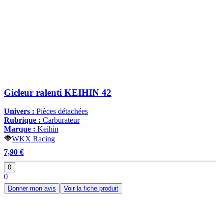
Gicleur ralenti KEIHIN 42
Univers :
Pièces détachées
Rubrique :
Carburateur
Marque :
Keihin
WKX Racing
7,90 €
0
0
Donner mon avis
Voir la fiche produit