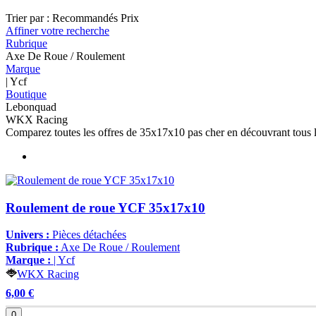
Trier par :
Recommandés
Prix
Affiner votre recherche
Rubrique
Axe De Roue / Roulement
Marque
| Ycf
Boutique
Lebonquad
WKX Racing
Comparez toutes les offres de 35x17x10 pas cher en découvrant tous 
Roulement de roue YCF 35x17x10
Univers :
Pièces détachées
Rubrique :
Axe De Roue / Roulement
Marque :
| Ycf
WKX Racing
6,00 €
0