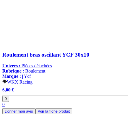
Roulement bras oscillant YCF 30x10
Univers :
Pièces détachées
Rubrique :
Roulement
Marque :
| Ycf
WKX Racing
6,00 €
0
0
Donner mon avis
Voir la fiche produit