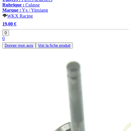
Rubrique :
Culasse
Marque :
Yx / Yinxiang
WKX Racing
19,00 €
0
0
Donner mon avis
Voir la fiche produit