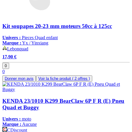
Kit soupapes 20-23 mm moteurs 50cc à 125cc
Univers :
Pieces Quad enfant
Marque :
Yx / Yinxiang
Lebonquad
17,90 €
0
0
Donner mon avis
Voir la fiche produit
( 2 offres )
KENDA 23/1010 K299 BearClaw 6P F R (E) Pneu
Quad et Buggy
Univers :
moto
Marque :
Aucune
CDiscount