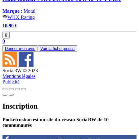
Marque :
Motul
WKX Racing
10,90 €
0
0
Donner mon avis
Voir la fiche produit
Social3W © 2023
Mentions légales
Publicité
Inscription
Pocketcustom est un site du réseau Social3W de 10
communautés