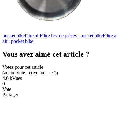
pocket bike
filtre air
Filtre
Test de pièces : pocket bike
Filtre a
air : pocket bike
Vous avez aimé cet article ?
Votez pour cet article
(
aucun
vote
, moyenne :
-
/ 5
)
4,0 k
Vues
0
Vote
Partager